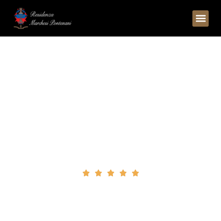
R
E
S
I
D
E
N
Z
A
M
A
R
C
H
E
S
I