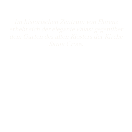
P
O
N
T
E
N
A
N
I
Im
historischen
Zentrum
von
Florenz
erhebt
sich
der
elegante
Palast
gegenüber
dem
Garten
des
alten
Klosters
der
Kirche
Santa
Croce.
Buchen