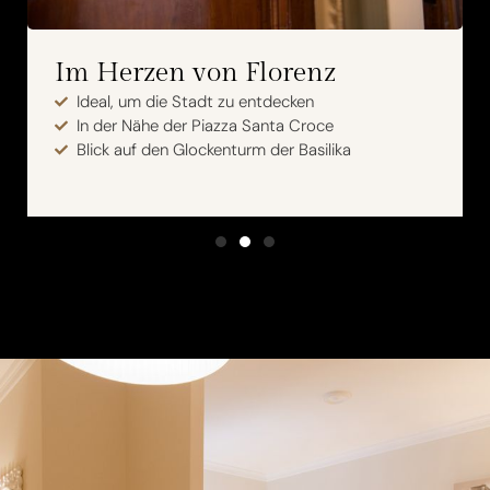
Tradition und Innovation
Sorgfältig renovierte Räume
Historische Umgebung
Gleichgewicht zwischen Vergangenheit und
Gegenwart